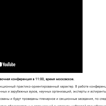
заочная конференция в 11:00, время московское.
кционный практико-ориентированный характер. В работе конференц
нных и зарубежных вузов, научных организаций, эксперты и аспиранты
ованы и будут проведены пленарное и секционные заседания, по сле