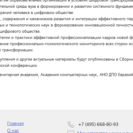
итие образовательных организаций в условиях цифровой трансформа
тельной среды вуза в формировании и развитии системного фундаме
рения человека в цифровом обществе.
, содержания и механизмов развития и интеграции эффективного пар
ных и технологических наук в формировании инновационной личност
 цифрового общества.
атегии и практики эффективной профессионализации кадров новой 
ание профессионально-психологического мониторинга всех сторон ин
й трансформации.
упления и другие актуальные материалы будут опубликованы в Сборн
еской конференции.
нитарная академия, Академия компьютерных наук, АНО ДПО Евразий
Главная
+7 (495) 668-80-93
О нас