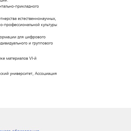
ции.
нтально-прикладного
тнерства естественнонаучных,
но-профессиональной культуры
формации для цифрового
дивидуального и группового
ике материалов VI-й
ский университет, Ассоциация