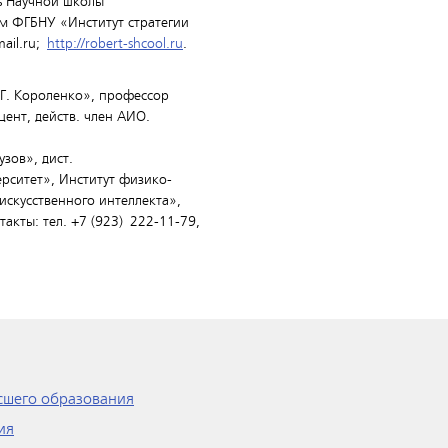
ь Научной школы
м ФГБНУ «Институт стратегии
mail.ru;
http://robert-shcool.ru
.
.Г. Короленко», профессор
цент, действ. член АИО.
зов», дист.
рситет», Институт физико-
искусственного интеллекта»,
кты: тел. +7 (923) 222-11-79,
сшего образования
ия