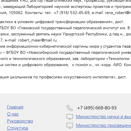
 академик РАО, доктор педагогических наук, профессор, руководител
 заведующий Лабораторией научной экспертизы проектов и програм
сия, 105062. Контакты: тел.
+7 (916) 532-45-69
, e-mail: rena_robert@
дактики в условиях цифровой трансформации образования», дист.
ГБОУ ВО «Глазовский государственный педагогический институт им. В
ки, заслуженный деятель науки Удмуртской Республики, д.пед.н., до
67
, e-mail: robert_maier@mail.ru.
ие информационно-кибернетической картины мира у студентов педву
ч – ФГБОУ ВО «Новосибирский государственный педагогический униве
го и технологического образования, зав. лаборатории «Технологии 
систем и цифрового образования, к.психол.н., чл.-корр. АИО. Конта
ция школьников по профессиям искусственного интеллекта», дист.
Главная
+7 (495) 668-80-93
О нас
Министерство науки и вы
Руководство
Министерство просвещен
Структура