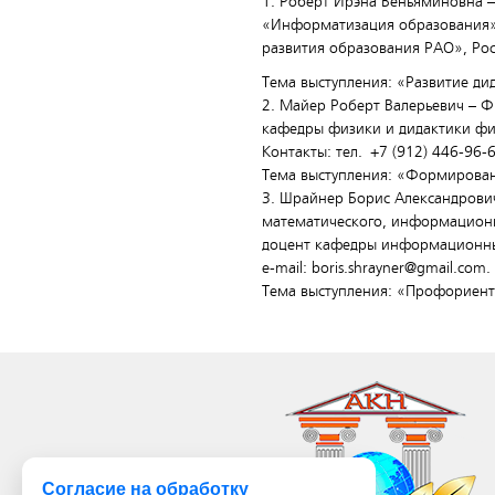
1. Роберт Ирэна Веньяминовна –
«Информатизация образования»,
развития образования РАО», Рос
Тема выступления: «Развитие ди
2. Майер Роберт Валерьевич – Ф
кафедры физики и дидактики физи
Контакты: тел.
+7 (912) 446-96-
Тема выступления: «Формирован
3. Шрайнер Борис Александрови
математического, информационно
доцент кафедры информационных 
e-mail: boris.shrayner@gmail.com.
Тема выступления: «Профориента
Согласие на обработку