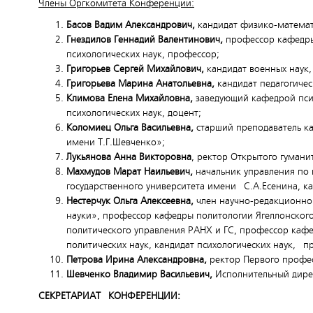
Члены Оргкомитета Конференции:
Басов
Вадим Александрович,
кандидат физико-математи
Гнездилов Геннадий Валентинович,
профессор кафедры 
психологических наук, профессор;
Григорьев Сергей Михайлович,
кандидат военных наук,
Григорьева Марина Анатольевна,
кандидат педагогиче
Климова Елена Михайловна,
заведующий кафедрой псих
психологических наук, доцент;
Коломиец Ольга Васильевна,
старший преподаватель ка
имени Т.Г.Шевченко»;
Лукьянова Анна Викторовна
, ректор Открытого гуман
Махмудов Марат Наильевич,
начальник управления по 
государственного университета имени С.А.Есенина, ка
Нестерчук Ольга Алексеевна,
член научно-редакционног
науки», профессор кафедры политологии Ягеллонског
политического управления РАНХ и ГС, профессор каф
политических наук, кандидат психологических наук, п
Петрова Ирина Александровна,
ректор Первого профес
Шевченко Владимир Васильевич,
Исполнительный дире
СЕКРЕТАРИАТ КОНФЕРЕНЦИИ: