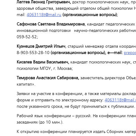
Лаптев Леонид Григорьевич,
доктор психологических наук, п
здоровья общества, заведующий отделом общей психологии Н
mail:
4063118t@mail.ru
(организационные вопросы)
;
Сафонова Светлана Владимировна
, кандидат педагогически
инновационной подготовки научно-педагогических работнико
059-52-52;
Кузнецов Дмитрий Ильич
, старший менеджер отдела координ
8-903-553-28-10
(организационные вопросы),
e
—
mail
:
prepo
Киселев Вадим Васильевич,
кандидат психологических наук, 
психологии МГОУ, г. Москва;
Темурова Анастасия Сабировна,
заместитель директора Объе
капитал».
Заявки на участие в конференции, а также материалы докла
форме и отправить по электронному адресу:
4063118t@mail.
после указанного срока, не будут приниматься к публикации.
Рабочий язык конференции – русский. На конференции план
заседаниях (до 10 мин.).
К открытию конференции планируется издать Сборник матери