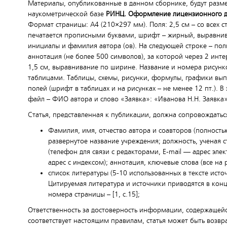
Материалы, опубликованные в данном сборнике, будут размеще
наукометрической базе
РИНЦ. Оформление лицензионного д
Формат страницы: А4 (210×297 мм). Поля: 2,5 см – со всех с
печатается прописными буквами, шрифт – жирный, выравнив
инициалы и фамилия автора (ов). На следующей строке – полн
аннотация (не более 500 символов), за которой через 2 инте
1,5 см, выравнивание по ширине. Название и номера рисунк
таблицами. Таблицы, схемы, рисунки, формулы, графики вы
полей (шрифт в таблицах и на рисунках – не менее 12 пт.). В
файл – ФИО автора и слово «Заявка»: «Иванова Н.Н. Заявка»
Статья, представленная к публикации, должна сопровождать
Фамилия, имя, отчество автора и соавторов (полность
развернутое название учреждения; должность, ученая 
(телефон для связи с редакторами, E-mail — адрес эле
адрес с индексом); аннотация, ключевые слова (все на 
список литературы (5-10 использованных в тексте источ
Цитируемая литература и источники приводятся в конц
номера страницы – [1, с.15];
Ответственность за достоверность информации, содержащейс
соответствует настоящим правилам, статья может быть возв