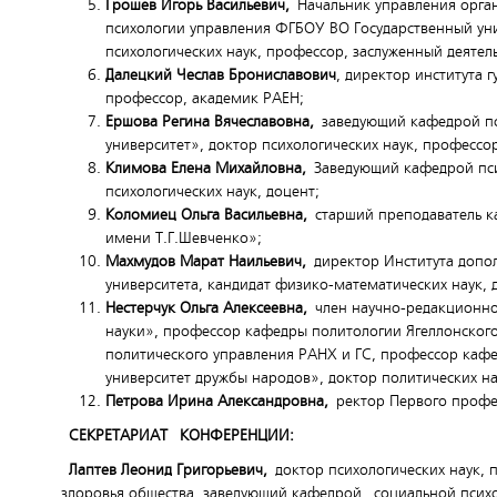
Грошев Игорь Васильевич,
Начальник управления орга
психологии управления ФГБОУ ВО Государственный уни
психологических наук, профессор, заслуженный деятел
Далецкий Чеслав Брониславович
, директор института 
профессор, академик РАЕН;
Ершова Регина Вячеславовна
,
заведующий кафедрой пс
университет», доктор психологических наук, профессо
Климова Елена Михайловна,
Заведующий кафедрой пси
психологических наук, доцент;
Коломиец Ольга Васильевна,
старший преподаватель к
имени Т.Г.Шевченко»;
Махмудов Марат Наильевич,
директор Института допол
университета, кандидат физико-математических наук, 
Нестерчук Ольга Алексеевна,
член научно-редакционно
науки», профессор кафедры политологии Ягеллонског
политического управления РАНХ и ГС, профессор каф
университет дружбы народов», доктор политических на
Петрова Ирина Александровна,
ректор Первого профес
СЕКРЕТАРИАТ КОНФЕРЕНЦИИ:
Лаптев Леонид Григорьевич,
доктор психологических наук, 
здоровья общества, заведующий кафедрой социальной психол