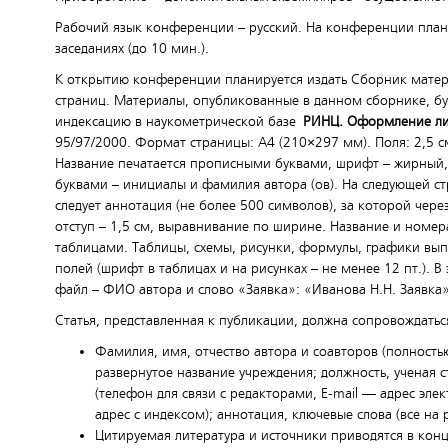
Рабочий язык конференции – русский. На конференции план
заседаниях (до 10 мин.).
К открытию конференции планируется издать Сборник матер
страниц. Материалы, опубликованные в данном сборнике, будут
индексацию в наукометрической базе
РИНЦ. Оформление ли
95/97/2000. Формат страницы: А4 (210×297 мм). Поля: 2,5 см
Название печатается прописными буквами, шрифт – жирный,
буквами – инициалы и фамилия автора (ов). На следующей ст
следует аннотация (не более 500 символов), за которой чере
отступ – 1,5 см, выравнивание по ширине. Название и номер
таблицами. Таблицы, схемы, рисунки, формулы, графики вы
полей (шрифт в таблицах и на рисунках – не менее 12 пт.). В
файл – ФИО автора и слово «Заявка»: «Иванова Н.Н. Заявка»
Статья, представленная к публикации, должна сопровождать
Фамилия, имя, отчество автора и соавторов (полность
развернутое название учреждения; должность, ученая 
(телефон для связи с редакторами, E-mail — адрес эле
адрес с индексом); аннотация, ключевые слова (все на 
Цитируемая литература и источники приводятся в конц