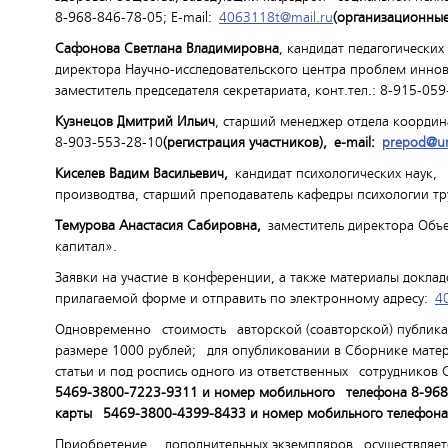
8-968-846-78-05; E-mail:
4063118t@mail.ru
(организационные
Сафонова Светлана Владимировна
, кандидат педагогически
директора Научно-исследовательского центра проблем инно
заместитель председателя секретариата, конт.тел.: 8-915-059
Кузнецов Дмитрий Ильич
, старший менеджер отдела координ
8-903-553-28-10
(регистрация участников),
e-
mail:
prepod@
u
Киселев Вадим Васильевич,
кандидат психологических наук,
производтва, старший преподаватель кафедры психологии тр
Темурова Анастасия Сабировна,
заместитель директора Объе
капитал».
Заявки на участие в конференции, а также материалы докла
прилагаемой форме и отправить по электронному адресу:
4
Одновременно стоимость авторской (соавторской) публик
размере 1000 рублей; для опубликовании в Сборнике матери
статьи и под роспись одного из ответственных сотрудников
5469-3800-7223-9311 и номер мобильного телефона 8-968
карты 5469-3800-4399-8433 и номер мобильного телефона
Приобретение дополнительных экземпляров осуществляется 