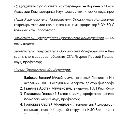
Председатель Оргкомитета Конференции
— Карпенко Михаил
Академии Компьютерных Наук, доктор технических наук, про
Первый Заместитель Председателя Оргкомитета Конференц
секретарь Акдемии компьютерных наук, проректор ЧОУ ВО С
военных наук, профессор;
Заместитель Председателя Оргкомитета Конференции
— Кар
наук, доцент;
Заместитель Председателя Оргкомитета Конференции
– Лап
социального здоровья общества СГА, Лауреат Премий Президе
наук, профессор;
Члены Оргкомитета Конференции:
Бабосов Евгений Михайлович,
почетный Президент Инс
академик НАН Республики Беларусь, доктор философс
Газалиев Арстан Мауленович,
академик НАН Республик
Гнездилов Геннадий Валентинович,
профессор кафедры
психологических наук, профессор;
Григорьев Сергей Михайлович,
генеральный директор 
капитал», старший научный сотрудник НИО Военной а